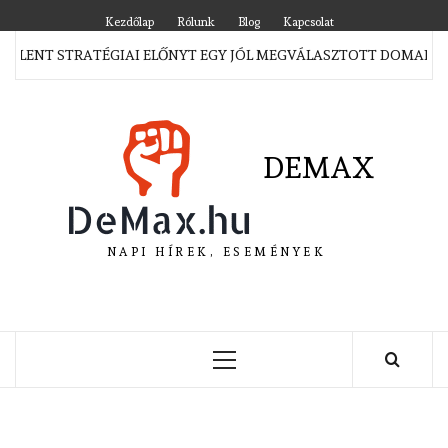
Skip
Kezdőlap
Rólunk
Blog
Kapcsolat
to
JELENT STRATÉGIAI ELŐNYT EGY JÓL MEGVÁLASZTOTT DOMAIN 
content
DEMAX
NAPI HÍREK, ESEMÉNYEK
Primary
Menu