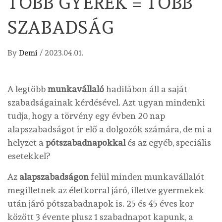
TÖBB GYEREK = TÖBB
SZABADSÁG
By
Demi
/
2023.04.01.
A legtöbb
munkavállaló
hadilábon áll a saját
szabadságainak kérdésével. Azt ugyan mindenki
tudja, hogy a törvény egy évben 20 nap
alapszabadságot ír elő a dolgozók számára, de mi a
helyzet a
pótszabadnapokkal
és az egyéb, speciális
esetekkel?
Az
alapszabadságon
felül minden munkavállalót
megilletnek az életkorral járó, illetve gyermekek
után járó pótszabadnapok is. 25 és 45 éves kor
között 3 évente plusz 1 szabadnapot kapunk, a