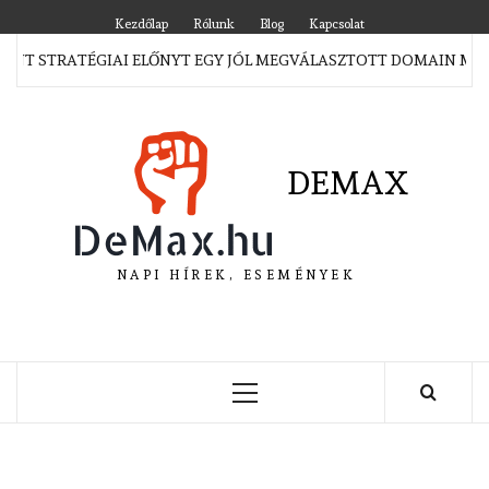
Skip
Kezdőlap
Rólunk
Blog
Kapcsolat
to
T STRATÉGIAI ELŐNYT EGY JÓL MEGVÁLASZTOTT DOMAIN MEGSZ
content
DEMAX
NAPI HÍREK, ESEMÉNYEK
Primary
Menu