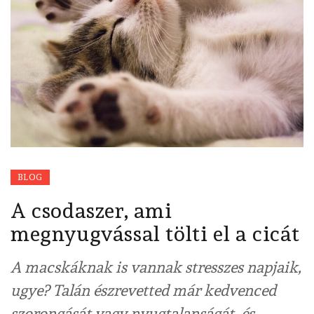
BLOG
A csodaszer, ami
megnyugvással tölti el a cicát
A macskáknak is vannak stresszes napjaik,
ugye? Talán észrevetted már kedvenced
szorongását vagy nyugtalanságát, és