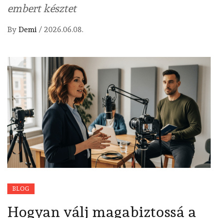
embert késztet
By
Demi
/
2026.06.08.
BLOG
Hogyan válj magabiztossá a