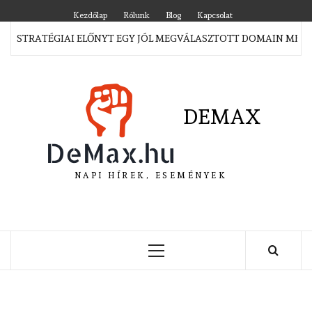
Skip
Kezdőlap
Rólunk
Blog
Kapcsolat
to
STRATÉGIAI ELŐNYT EGY JÓL MEGVÁLASZTOTT DOMAIN MEGSZER
content
DEMAX
NAPI HÍREK, ESEMÉNYEK
Primary
Menu