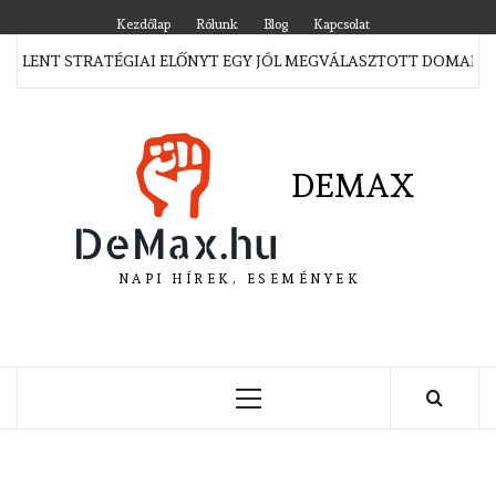
Skip
Kezdőlap
Rólunk
Blog
Kapcsolat
to
JELENT STRATÉGIAI ELŐNYT EGY JÓL MEGVÁLASZTOTT DOMAIN 
content
DEMAX
NAPI HÍREK, ESEMÉNYEK
Primary
Menu