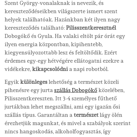
Szent György-vonalaknak is nevezik, és
kereszteződéseikben világszerte ismert szent
helyek találhatóak. Hazánkban két ilyen nagy
kereszteződés található:
Pilisszentkeresztnél
Dobogókő és Gyula. Ha valaki eltölt pár órát egy
ilyen energia központban, kipihentebb,
kiegyensúlyozottabb lesz és feltöltődik. Ezért
érdemes egy-egy hétvégére ellátogatni ezekre a
vidékekre,
kikapcsolódni
a napi robotból.
Egyik
különleges
lehetőség a természet közeli
pihenésre egy jurta
szállás Dobogókő
közelében,
Pilisszentkereszten. Itt 3-4 személyes fűthető
jurtákban lehet megszállni, ami egy igazán ősi
szállás típus. Garantáltan a
természet
lágy ölén
érezhetjük magunkat, és mivel a szabályok szerint
nincs hangoskodás, alkoholfogyasztás, így