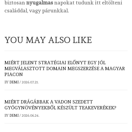
biztosan
nyugalmas
napokat tudunk itt eltölteni
családdal, vagy párunkkal.
YOU MAY ALSO LIKE
MIÉRT JELENT STRATÉGIAI ELŐNYT EGY JÓL
MEGVÁLASZTOTT DOMAIN MEGSZERZÉSE A MAGYAR
PIACON
BY
DEMI
/
2026.07.21.
MIÉRT DRÁGÁBBAK A VADON SZEDETT
GYÓGYNÖVÉNYEKBŐL KÉSZÜLT TEAKEVERÉKEK?
BY
DEMI
/
2026.06.24.