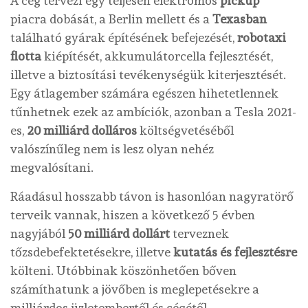
A cég tervezi egy teljesen elektromos
pickup
piacra dobását, a Berlin mellett és a
Texasban
található gyárak építésének befejezését,
robotaxi
flotta
kiépítését, akkumulátorcella fejlesztését,
illetve a biztosítási tevékenységük kiterjesztését.
Egy átlagember számára egészen hihetetlennek
tűnhetnek ezek az ambíciók, azonban a Tesla 2021-
es,
20 milliárd dolláros
költségvetéséből
valószínűleg nem is lesz olyan nehéz
megvalósítani.
Ráadásul hosszabb távon is hasonlóan nagyratörő
terveik vannak, hiszen a következő 5 évben
nagyjából
50 milliárd dollárt
terveznek
tőzsdebefektetésekre, illetve
kutatás és fejlesztésre
költeni. Utóbbinak köszönhetően bőven
számíthatunk a jövőben is meglepetésekre a
milliárdos üzletembertől és cégétől.