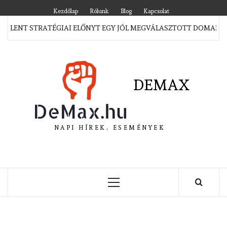
Skip
Kezdőlap
Rólunk
Blog
Kapcsolat
to
JELENT STRATÉGIAI ELŐNYT EGY JÓL MEGVÁLASZTOTT DOMAIN 
content
DEMAX
NAPI HÍREK, ESEMÉNYEK
Primary
Menu