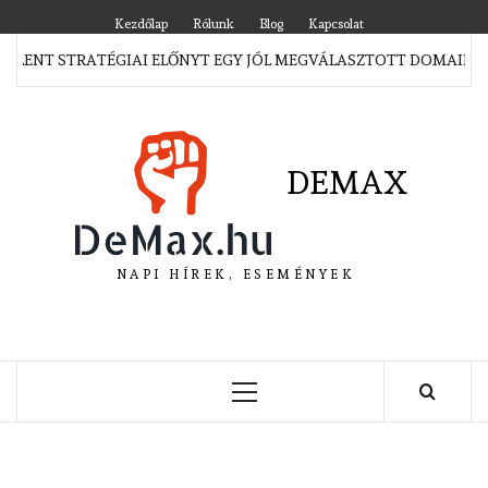
Skip
Kezdőlap
Rólunk
Blog
Kapcsolat
to
JELENT STRATÉGIAI ELŐNYT EGY JÓL MEGVÁLASZTOTT DOMAIN M
content
DEMAX
NAPI HÍREK, ESEMÉNYEK
Primary
Menu