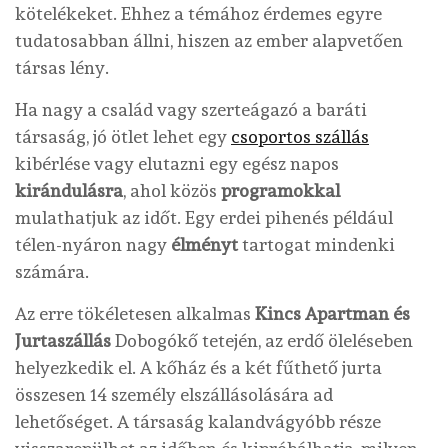
kötelékeket. Ehhez a témához érdemes egyre
tudatosabban állni, hiszen az ember alapvetően
társas lény.
Ha nagy a család vagy szerteágazó a baráti
társaság, jó ötlet lehet egy
csoportos szállás
kibérlése vagy elutazni egy egész napos
kirándulásra
, ahol közös
programokkal
mulathatjuk az időt. Egy erdei pihenés például
télen-nyáron nagy
élményt
tartogat mindenki
számára.
Az erre tökéletesen alkalmas
Kincs Apartman és
Jurtaszállás
Dobogókő tetején, az erdő öleléseben
helyezkedik el. A kőház és a két fűthető jurta
összesen 14 személy elszállásolására ad
lehetőséget. A társaság kalandvágyóbb része