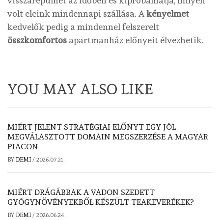
visszarepülhet az időben és kipróbálhatja, milyen
volt eleink mindennapi szállása. A
kényelmet
kedvelők pedig a mindennel felszerelt
összkomfortos
apartmanház előnyeit élvezhetik.
YOU MAY ALSO LIKE
MIÉRT JELENT STRATÉGIAI ELŐNYT EGY JÓL
MEGVÁLASZTOTT DOMAIN MEGSZERZÉSE A MAGYAR
PIACON
BY
DEMI
/
2026.07.21.
MIÉRT DRÁGÁBBAK A VADON SZEDETT
GYÓGYNÖVÉNYEKBŐL KÉSZÜLT TEAKEVERÉKEK?
BY
DEMI
/
2026.06.24.