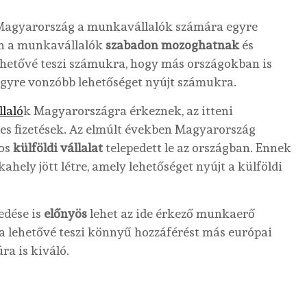
 Magyarország a munkavállalók számára egyre
én a munkavállalók
szabadon mozoghatnak
és
lehetővé teszi számukra, hogy más országokban is
egyre vonzóbb lehetőséget nyújt számukra.
laló
k Magyarországra érkeznek, az itteni
es fizetések. Az elmúlt években Magyarország
mos
külföldi vállalat
telepedett le az országban. Ennek
ly jött létre, amely lehetőséget nyújt a külföldi
edése is
előnyös
lehet az ide érkező munkaerő
ja lehetővé teszi könnyű hozzáférést más európai
ra is kiváló.