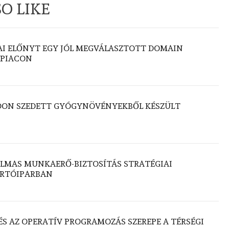
O LIKE
AI ELŐNYT EGY JÓL MEGVÁLASZTOTT DOMAIN
 PIACON
DON SZEDETT GYÓGYNÖVÉNYEKBŐL KÉSZÜLT
LMAS MUNKAERŐ-BIZTOSÍTÁS STRATÉGIAI
ÁRTÓIPARBAN
 ÉS AZ OPERATÍV PROGRAMOZÁS SZEREPE A TÉRSÉGI