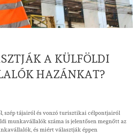
SZTJÁK A KÜLFÖLDI
LALÓK HAZÁNKAT?
 szép tájairól és vonzó turisztikai célpontjairól
öldi munkavállalók száma is jelentősen megnőtt az
kavállalók, és miért választják éppen