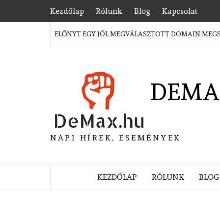
Skip
Kezdőlap
Rólunk
Blog
Kapcsolat
to
content
RATÉGIAI ELŐNYT EGY JÓL MEGVÁLASZTOTT DOMAIN MEGSZERZÉ
DEMA
NAPI HÍREK, ESEMÉNYEK
KEZDŐLAP
RÓLUNK
BLOG