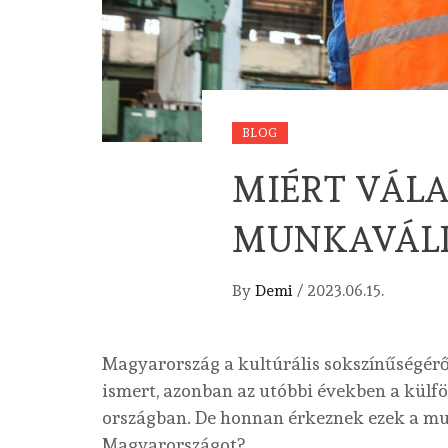
BLOG
MIÉRT VÁLA
MUNKAVÁL
By
Demi
/
2023.06.15.
Magyarország a kultúrális sokszínűségéről,
ismert, azonban az utóbbi években a külf
országban. De honnan érkeznek ezek a mun
Magyarországot?