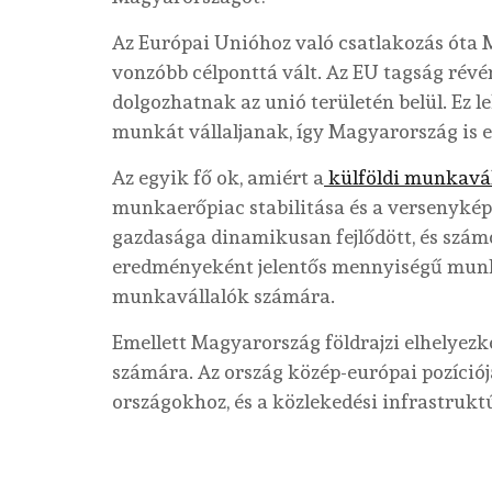
Az Európai Unióhoz való csatlakozás óta
vonzóbb célponttá vált. Az EU tagság rév
dolgozhatnak az unió területén belül. Ez 
munkát vállaljanak, így Magyarország is 
Az egyik fő ok, amiért a
külföldi munkavál
munkaerőpiac stabilitása és a versenykép
gazdasága dinamikusan fejlődött, és szá
eredményeként jelentős mennyiségű munkahe
munkavállalók számára.
Emellett Magyarország földrajzi elhelyezk
számára. Az ország közép-európai pozíció
országokhoz, és a közlekedési infrastruktú