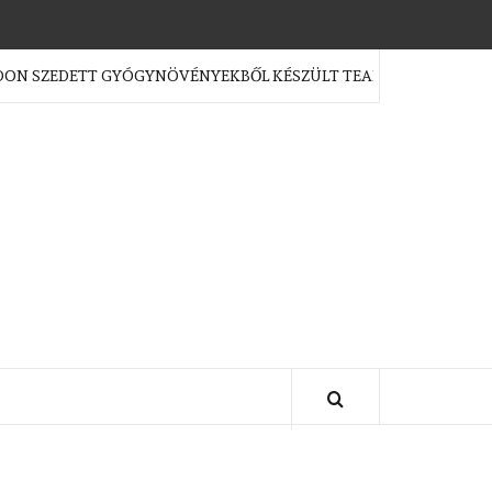
EDETT GYÓGYNÖVÉNYEKBŐL KÉSZÜLT TEAKEVERÉKEK?