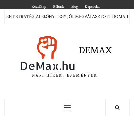
Skip
Kezdőlap
Rólunk
Blog
Kapcsolat
to
ELENT STRATÉGIAI ELŐNYT EGY JÓL MEGVÁLASZTOTT DOMAIN M
content
DEMAX
NAPI HÍREK, ESEMÉNYEK
Primary
Menu