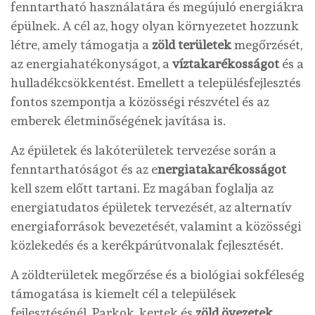
fenntartható használatára és megújuló energiákra
épülnek. A cél az, hogy olyan környezetet hozzunk
létre, amely támogatja a
zöld területek
megőrzését,
az energiahatékonyságot, a
víztakarékosságot
és a
hulladékcsökkentést. Emellett a településfejlesztés
fontos szempontja a közösségi részvétel és az
emberek életminőségének javítása is.
Az épületek és lakóterületek tervezése során a
fenntarthatóságot és az e
nergiatakarékosságot
kell szem előtt tartani. Ez magában foglalja az
energiatudatos épületek tervezését, az alternatív
energiaforrások bevezetését, valamint a közösségi
közlekedés és a kerékpárútvonalak fejlesztését.
A zöldterületek megőrzése és a biológiai sokféleség
támogatása is kiemelt cél a települések
fejlesztésénél. Parkok, kertek és
zöld övezetek