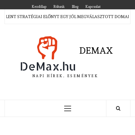
Skip
Kezdőlap
Rólunk
Blog
Kapcsolat
to
JELENT STRATÉGIAI ELŐNYT EGY JÓL MEGVÁLASZTOTT DOMAIN M
content
DEMAX
NAPI HÍREK, ESEMÉNYEK
Primary
Menu