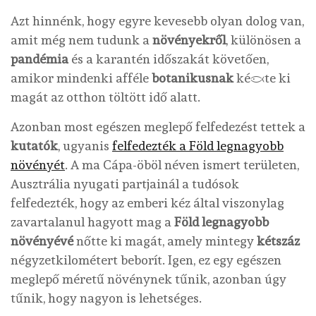
Azt hinnénk, hogy egyre kevesebb olyan dolog van,
amit még nem tudunk a
növényekről
, különösen a
pandémia
és a karantén időszakát követően,
amikor mindenki afféle
botanikusnak
képezte ki
magát az otthon töltött idő alatt.
Azonban most egészen meglepő felfedezést tettek a
kutatók
, ugyanis
felfedezték a Föld legnagyobb
növényét
. A ma Cápa-öböl néven ismert területen,
Ausztrália nyugati partjainál a tudósok
felfedezték, hogy az emberi kéz által viszonylag
zavartalanul hagyott mag a
Föld legnagyobb
növényévé
nőtte ki magát, amely mintegy
kétszáz
négyzetkilométert beborít. Igen, ez egy egészen
meglepő méretű növénynek tűnik, azonban úgy
tűnik, hogy nagyon is lehetséges.