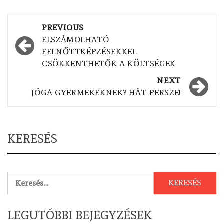
Post
PREVIOUS
navigation
ELSZÁMOLHATÓ
FELNŐTTKÉPZÉSEKKEL
CSÖKKENTHETŐK A KÖLTSÉGEK
NEXT
JÓGA GYERMEKEKNEK? HÁT PERSZE!
KERESÉS
Keresés:
LEGUTÓBBI BEJEGYZÉSEK