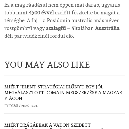
Ez a mag ráadásul nem éppen mai darab, ugyanis
több mint
4500 évvel
ezelőtt fészkelte be magát a
térségbe. A faj – a Posidonia australis, más néven
rostgömbfű vagy
szalagfű
– általában
Ausztrália
déli partvidékeinél fordul elő.
YOU MAY ALSO LIKE
MIÉRT JELENT STRATÉGIAI ELŐNYT EGY JÓL
MEGVÁLASZTOTT DOMAIN MEGSZERZÉSE A MAGYAR
PIACON
BY
DEMI
/
2026.07.21.
MIÉRT DRÁGÁBBAK A VADON SZEDETT