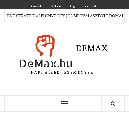
Skip
Kezdőlap
Rólunk
Blog
Kapcsolat
to
JELENT STRATÉGIAI ELŐNYT EGY JÓL MEGVÁLASZTOTT DOMAIN M
content
DEMAX
NAPI HÍREK, ESEMÉNYEK
Primary
Menu