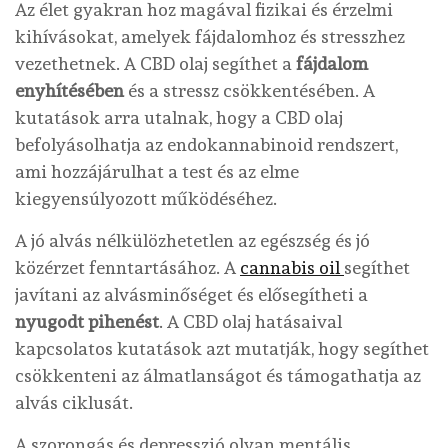
Az élet gyakran hoz magával fizikai és érzelmi
kihívásokat, amelyek fájdalomhoz és stresszhez
vezethetnek. A CBD olaj segíthet a
fájdalom
enyhítésében
és a stressz csökkentésében. A
kutatások arra utalnak, hogy a CBD olaj
befolyásolhatja az endokannabinoid rendszert,
ami hozzájárulhat a test és az elme
kiegyensúlyozott működéséhez.
A jó alvás nélkülözhetetlen az egészség és jó
közérzet fenntartásához. A
cannabis oil
segíthet
javítani az alvásminőséget és elősegítheti a
nyugodt pihenést
. A CBD olaj hatásaival
kapcsolatos kutatások azt mutatják, hogy segíthet
csökkenteni az álmatlanságot és támogathatja az
alvás ciklusát.
A szorongás és depresszió olyan mentális