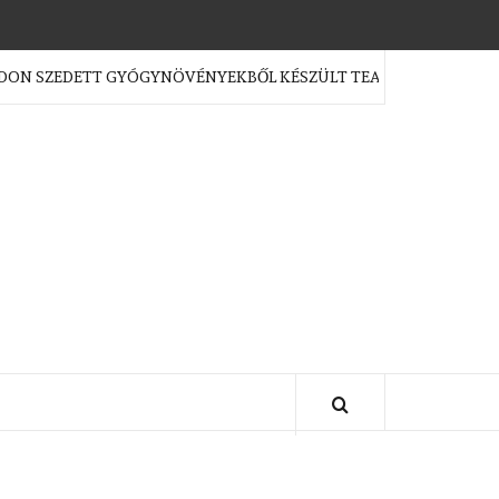
ZEDETT GYÓGYNÖVÉNYEKBŐL KÉSZÜLT TEAKEVERÉKEK?