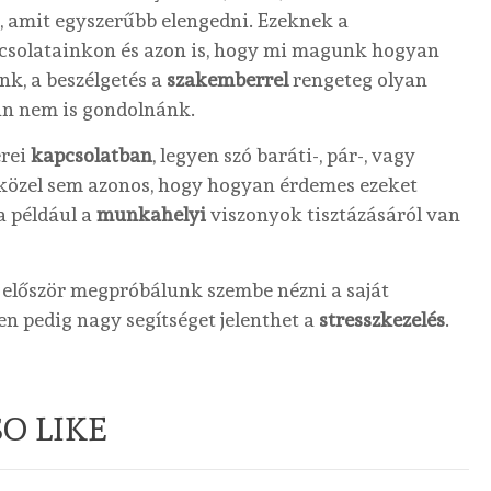
az, amit egyszerűbb elengedni. Ezeknek a
pcsolatainkon és azon is, hogy mi magunk hogyan
k, a beszélgetés a
szakemberrel
rengeteg olyan
lán nem is gondolnánk.
erei
kapcsolatban
, legyen szó baráti-, pár-, vagy
 közel sem azonos, hogy hogyan érdemes ezeket
a például a
munkahelyi
viszonyok tisztázásáról van
a először megpróbálunk szembe nézni a saját
n pedig nagy segítséget jelenthet a
stresszkezelés
.
O LIKE