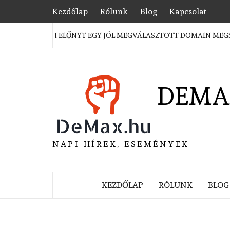
Skip
Kezdőlap
Rólunk
Blog
Kapcsolat
to
content
TRATÉGIAI ELŐNYT EGY JÓL MEGVÁLASZTOTT DOMAIN MEGSZERZÉ
DEMA
NAPI HÍREK, ESEMÉNYEK
KEZDŐLAP
RÓLUNK
BLOG