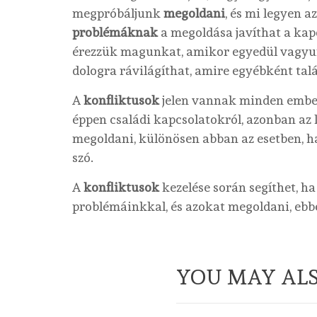
megpróbáljunk
megoldani
, és mi legyen 
problémáknak
a megoldása javíthat a ka
érezzük magunkat, amikor egyedül vagyun
dologra rávilágíthat, amire egyébként ta
A
konfliktusok
jelen vannak minden emb
éppen családi kapcsolatokról, azonban az
megoldani, különösen abban az esetben, h
szó.
A
konfliktusok
kezelése során segíthet, h
problémáinkkal, és azokat megoldani, ebbe
YOU MAY ALS