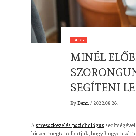
BLOG
MINÉL ELŐB
SZORONGUN
SEGÍTENI L
By
Demi
/
2022.08.26.
A
stresszkezelés pszichológus
segítségével
hiszen megtanulhatjuk, hogy hogyan zárjuk