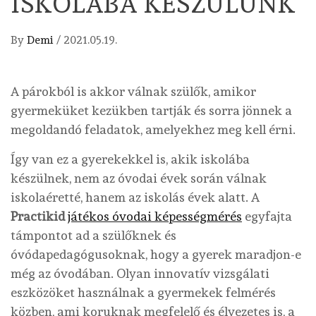
ISKOLÁBA KÉSZÜLÜNK
By
Demi
/
2021.05.19.
A párokból is akkor válnak szülők, amikor
gyermeküket kezükben tartják és sorra jönnek a
megoldandó feladatok, amelyekhez meg kell érni.
Így van ez a gyerekekkel is, akik iskolába
készülnek, nem az óvodai évek során válnak
iskolaéretté, hanem az iskolás évek alatt. A
Practikid
játékos óvodai képességmérés
egyfajta
támpontot ad a szülőknek és
óvódapedagógusoknak, hogy a gyerek maradjon-e
még az óvodában. Olyan innovatív vizsgálati
eszközöket használnak a gyermekek felmérés
közben, ami koruknak megfelelő és élvezetes is, a