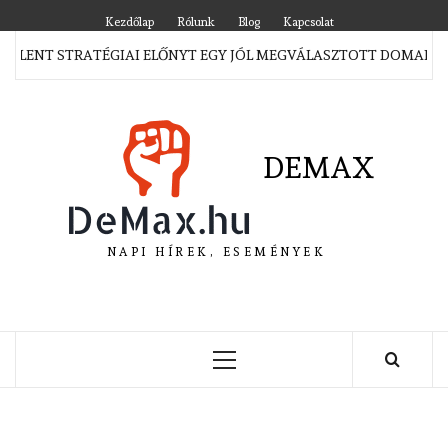
Skip
Kezdőlap
Rólunk
Blog
Kapcsolat
to
JELENT STRATÉGIAI ELŐNYT EGY JÓL MEGVÁLASZTOTT DOMAIN M
content
DEMAX
NAPI HÍREK, ESEMÉNYEK
Primary
Menu