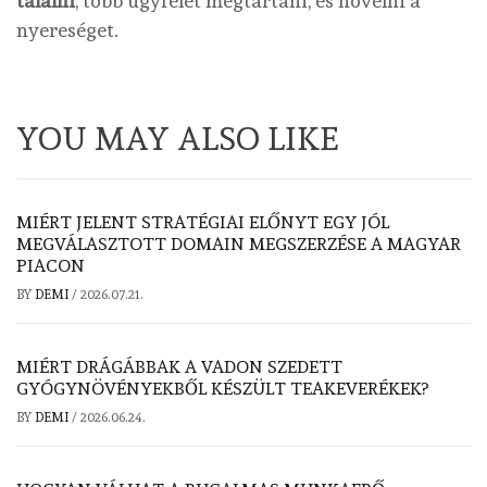
találni
, több ügyfelet megtartani, és növelni a
nyereséget.
YOU MAY ALSO LIKE
MIÉRT JELENT STRATÉGIAI ELŐNYT EGY JÓL
MEGVÁLASZTOTT DOMAIN MEGSZERZÉSE A MAGYAR
PIACON
BY
DEMI
/
2026.07.21.
MIÉRT DRÁGÁBBAK A VADON SZEDETT
GYÓGYNÖVÉNYEKBŐL KÉSZÜLT TEAKEVERÉKEK?
BY
DEMI
/
2026.06.24.