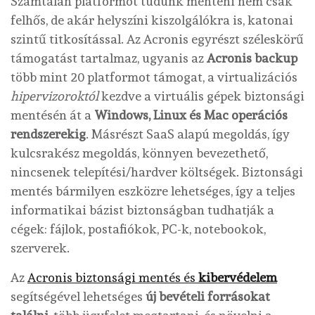
Számtalan platformot tudunk menteni nem csak
felhős, de akár helyszíni kiszolgálókra is, katonai
szintű titkosítással. Az Acronis egyrészt széleskörű
támogatást tartalmaz, ugyanis az
Acronis backup
több mint 20 platformot támogat, a virtualizációs
hipervizoroktól
kezdve a virtuális gépek biztonsági
mentésén át a
Windows, Linux és Mac operációs
rendszerekig
. Másrészt SaaS alapú megoldás, így
kulcsrakész megoldás, könnyen bevezethető,
nincsenek telepítési/hardver költségek. Biztonsági
mentés bármilyen eszközre lehetséges, így a teljes
informatikai bázist biztonságban tudhatják a
cégek: fájlok, postafiókok, PC-k, notebookok,
szerverek.
Az
Acronis biztonsági mentés és
kibervédelem
segítségével lehetséges
új bevételi forrásokat