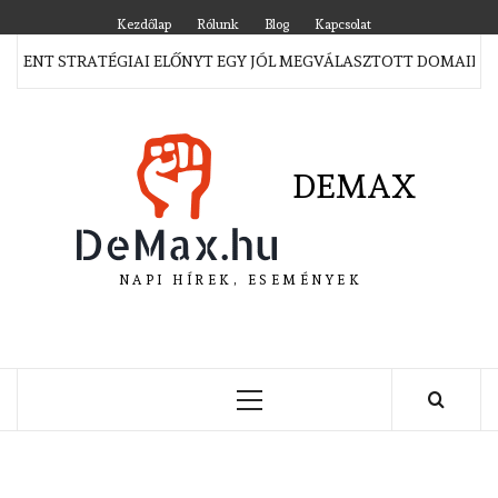
Skip
Kezdőlap
Rólunk
Blog
Kapcsolat
to
ELENT STRATÉGIAI ELŐNYT EGY JÓL MEGVÁLASZTOTT DOMAIN M
content
DEMAX
NAPI HÍREK, ESEMÉNYEK
Primary
Menu