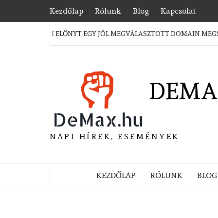
Skip
Kezdőlap
Rólunk
Blog
Kapcsolat
to
content
STRATÉGIAI ELŐNYT EGY JÓL MEGVÁLASZTOTT DOMAIN MEGSZERZ
DEMA
NAPI HÍREK, ESEMÉNYEK
KEZDŐLAP
RÓLUNK
BLOG