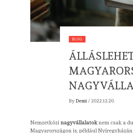
BLOG
ÁLLÁSLEHET
MAGYAROR
NAGYVÁLL
By
Demi
/
2022.12.20.
Nemzetközi
nagyvállalatok
nem csak a d
Magyarországon is, például Nyíregyházán 