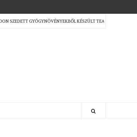
ZEDETT GYÓGYNÖVÉNYEKBŐL KÉSZÜLT TEAKEVERÉKEK?