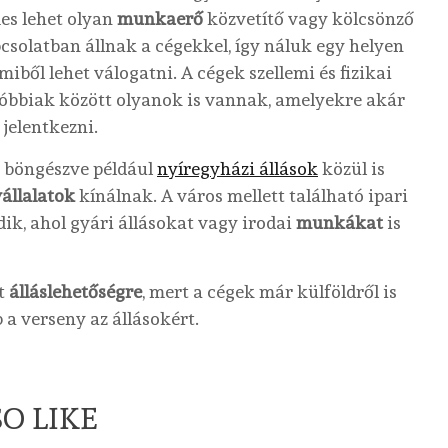
mes lehet olyan
munkaerő
közvetítő vagy kölcsönző
csolatban állnak a cégekkel, így náluk egy helyen
miből lehet válogatni. A cégek szellemi és fizikai
tóbbiak között olyanok is vannak, amelyekre akár
 jelentkezni.
 böngészve például
nyíregyházi állások
közül is
állalatok
kínálnak. A város mellett található ipari
ik, ahol gyári állásokat vagy irodai
munkákat
is
lt
álláslehetőségre
, mert a cégek már külföldről is
a verseny az állásokért.
O LIKE