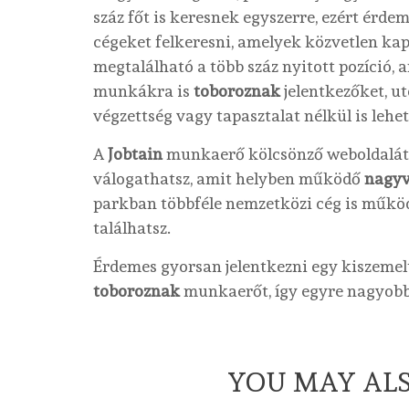
száz főt is keresnek egyszerre, ezért érde
cégeket felkeresni, amelyek közvetlen kap
megtalálható a több száz nyitott pozíció, a
munkákra is
toboroznak
jelentkezőket, u
végzettség vagy tapasztalat nélkül is lehet
A
Jobtain
munkaerő kölcsönző weboldalát
válogathatsz, amit helyben működő
nagyv
parkban többféle nemzetközi cég is működ
találhatsz.
Érdemes gyorsan jelentkezni egy kiszeme
toboroznak
munkaerőt, így egyre nagyobb 
YOU MAY ALS