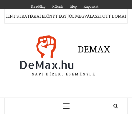
Skip
Kezdőlap
Rólunk
Blog
Kapcsolat
to
JELENT STRATÉGIAI ELŐNYT EGY JÓL MEGVÁLASZTOTT DOMAIN M
content
DEMAX
NAPI HÍREK, ESEMÉNYEK
Primary
Menu