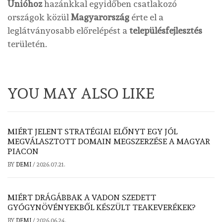
Unióhoz
hazánkkal egyidőben csatlakozó
országok közül
Magyarország
érte el a
leglátványosabb előrelépést a
településfejlesztés
területén.
YOU MAY ALSO LIKE
MIÉRT JELENT STRATÉGIAI ELŐNYT EGY JÓL
MEGVÁLASZTOTT DOMAIN MEGSZERZÉSE A MAGYAR
PIACON
BY
DEMI
/
2026.07.21.
MIÉRT DRÁGÁBBAK A VADON SZEDETT
GYÓGYNÖVÉNYEKBŐL KÉSZÜLT TEAKEVERÉKEK?
BY
DEMI
/
2026.06.24.