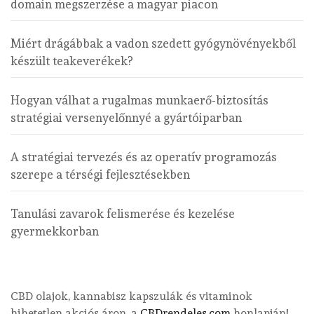
domain megszerzése a magyar piacon
Miért drágábbak a vadon szedett gyógynövényekből
készült teakeverékek?
Hogyan válhat a rugalmas munkaerő-biztosítás
stratégiai versenyelőnnyé a gyártóiparban
A stratégiai tervezés és az operatív programozás
szerepe a térségi fejlesztésekben
Tanulási zavarok felismerése és kezelése
gyermekkorban
CBD olajok, kannabisz kapszulák és vitaminok
hihetetlen akciós áron, a
CBDrendeles.com
honlapján!