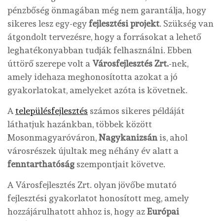
pénzbőség önmagában még nem garantálja, hogy
sikeres lesz egy-egy
fejlesztési projekt
. Szükség van
átgondolt tervezésre, hogy a forrásokat a lehető
leghatékonyabban tudják felhasználni. Ebben
úttörő szerepe volt a
Városfejlesztés Zrt.
-nek,
amely idehaza meghonosította azokat a jó
gyakorlatokat, amelyeket azóta is követnek.
A
településfejlesztés
számos sikeres példáját
láthatjuk hazánkban, többek között
Mosonmagyaróváron,
Nagykanizsán
is, ahol
városrészek újultak meg néhány év alatt a
fenntarthatóság
szempontjait követve.
A Városfejlesztés Zrt. olyan jövőbe mutató
fejlesztési gyakorlatot honosított meg, amely
hozzájárulhatott ahhoz is, hogy az
Európai