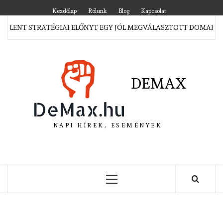
Skip
Kezdőlap
Rólunk
Blog
Kapcsolat
to
JELENT STRATÉGIAI ELŐNYT EGY JÓL MEGVÁLASZTOTT DOMAIN M
content
DEMAX
NAPI HÍREK, ESEMÉNYEK
Primary
Menu