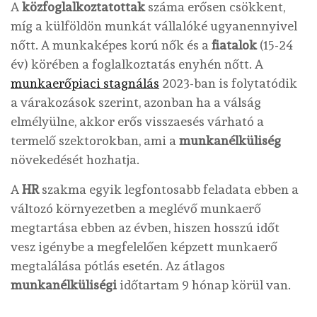
A
közfoglalkoztatottak
száma erősen csökkent,
míg a külföldön munkát vállalóké ugyanennyivel
nőtt. A munkaképes korú nők és a
fiatalok
(15-24
év) körében a foglalkoztatás enyhén nőtt. A
munkaerőpiaci stagnálás
2023-ban is folytatódik
a várakozások szerint, azonban ha a válság
elmélyülne, akkor erős visszaesés várható a
termelő szektorokban, ami a
munkanélküliség
növekedését hozhatja.
A
HR
szakma egyik legfontosabb feladata ebben a
változó környezetben a meglévő munkaerő
megtartása ebben az évben, hiszen hosszú időt
vesz igénybe a megfelelően képzett munkaerő
megtalálása pótlás esetén. Az átlagos
munkanélküliségi
időtartam 9 hónap körül van.